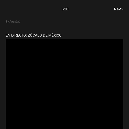
1
/
20
Next»
By PoseLab
EN DIRECTO: ZÓCALO DE MÉXICO