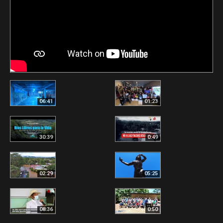
06:41
01:23
30:39
0:49
02:29
05:25
08:36
0:50