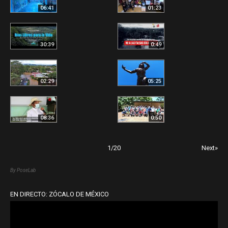
06:41
01:23
30:39
0:49
02:29
05:25
08:36
0:50
1
/
20
Next»
By PoseLab
EN DIRECTO: ZÓCALO DE MÉXICO