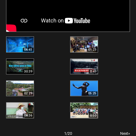
06:41
01:23
30:39
0:49
02:29
05:25
08:36
0:50
1
/
20
Next»