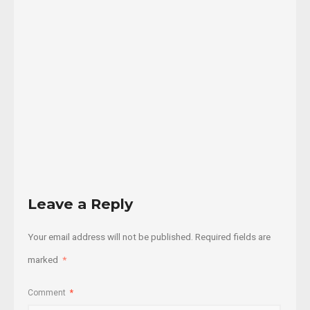
de
los
Estados
...
19/02/2020
Read
More
Leave a Reply
Your email address will not be published.
Required fields are
marked
*
Comment
*