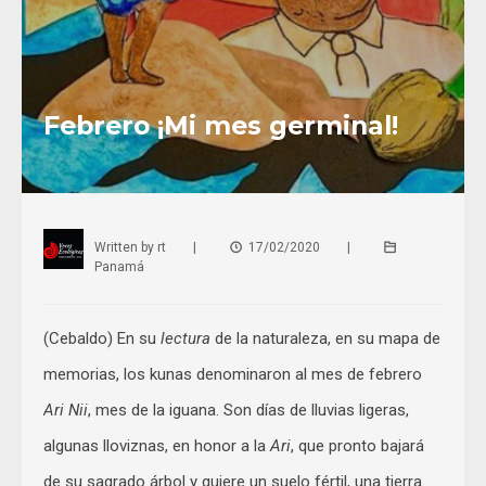
Febrero ¡Mi mes germinal!
Written by
rt
|
17/02/2020
|
Panamá
(Cebaldo) En su
lectura
de la naturaleza, en su mapa de
memorias, los kunas denominaron al mes de febrero
Ari Nii
, mes de la iguana. Son días de lluvias ligeras,
algunas lloviznas, en honor a la
Ari
, que pronto bajará
de su sagrado árbol y quiere un suelo fértil, una tierra