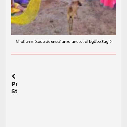
Miroli un método de enseñanza ancestral Ngäbe Buglé
Previous
Story
Hacia
una
ley
de