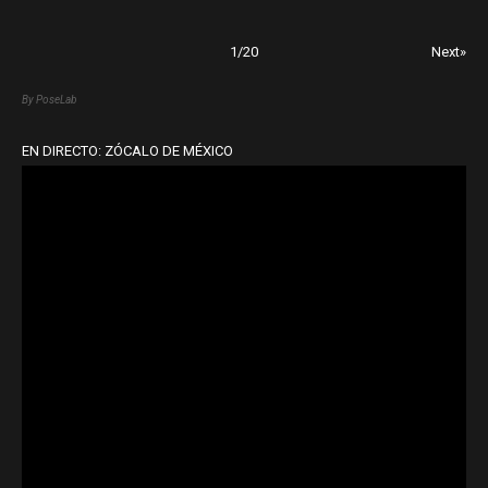
1
/
20
Next»
By PoseLab
EN DIRECTO: ZÓCALO DE MÉXICO