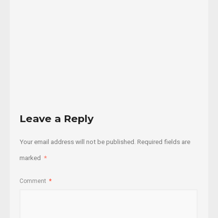
gobierno
...
16/02/2016
Read
More
Leave a Reply
Your email address will not be published.
Required fields are
marked
*
Comment
*