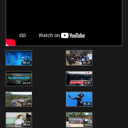
06:41
01:23
30:39
0:49
02:29
05:25
08:36
0:50