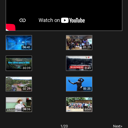
06:41
01:23
30:39
0:49
02:29
05:25
08:36
0:50
1
/
20
Next»