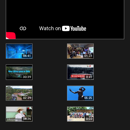
06:41
01:23
30:39
0:49
02:29
05:25
08:36
0:50