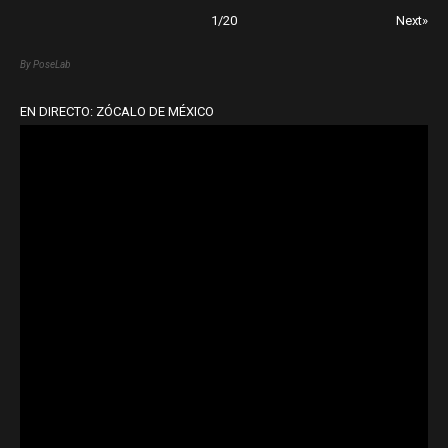
1
/
20
Next»
By PoseLab
EN DIRECTO: ZÓCALO DE MÉXICO