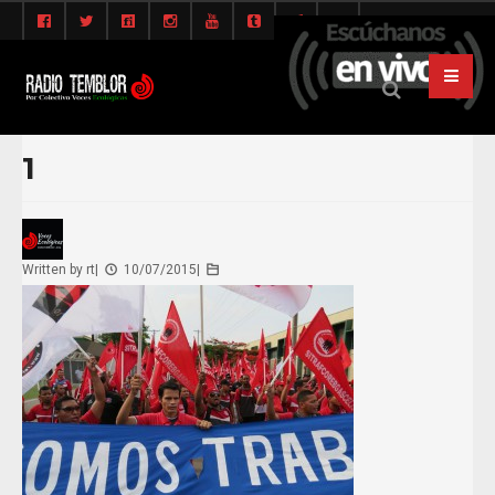
1
Written by
rt
|
10/07/2015
|