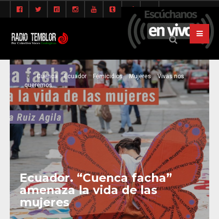
Cuenca
Ecuador
Femicidios
Mujeres
Vivas nos
queremos
Ecuador. “Cuenca facha”
amenaza la vida de las
mujeres