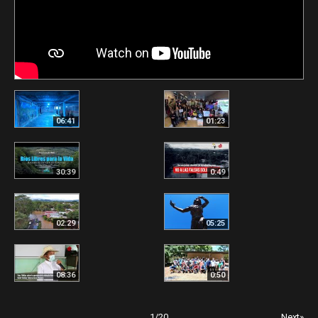
06:41
01:23
30:39
0:49
02:29
05:25
08:36
0:50
1
/
20
Next»