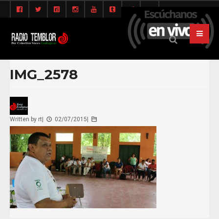
IMG_2578
Written by
rt
|
02/07/2015
|