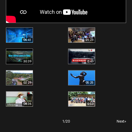
06:41
01:23
30:39
0:49
02:29
05:25
08:36
0:50
1
/
20
Next»