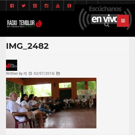
IMG_2482
Written by
rt
|
02/07/2015
|