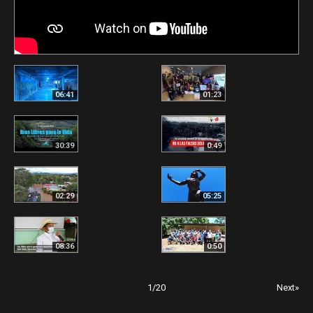
06:41
01:23
30:39
0:49
02:29
05:25
08:36
0:50
1
/
20
Next»