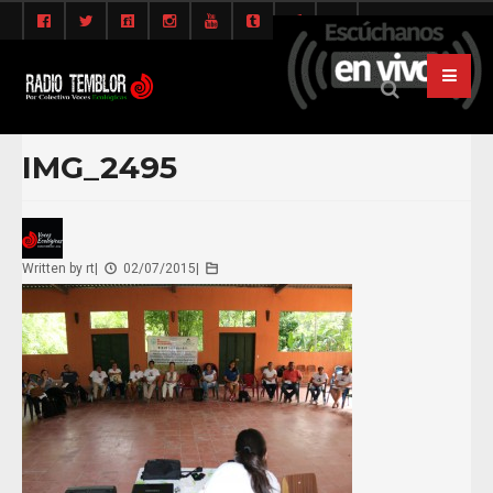
IMG_2495
Written by
rt
|
02/07/2015
|