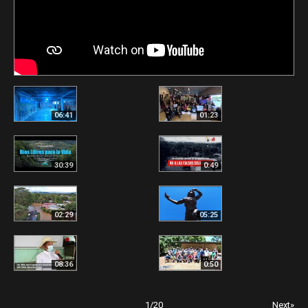
06:41
01:23
30:39
0:49
02:29
05:25
08:36
0:50
1
/
20
Next»