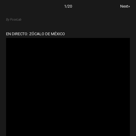
1
/
20
Next»
By PoseLab
EN DIRECTO: ZÓCALO DE MÉXICO