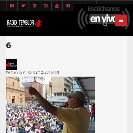
6
Written by
rt
|
02/12/2015
|