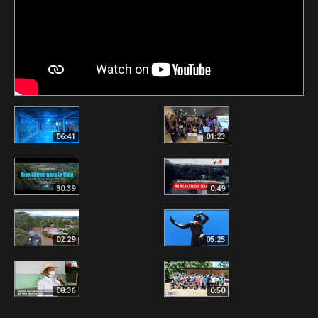
06:41
01:23
30:39
0:49
02:29
05:25
08:36
0:50