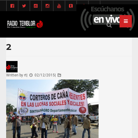
2
Written by
rt
|
02/12/2015
|