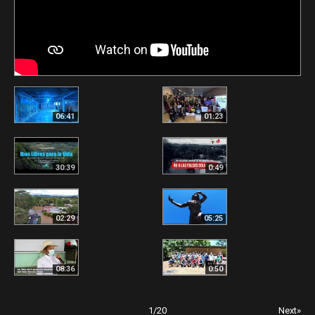
06:41
01:23
30:39
0:49
02:29
05:25
08:36
0:50
1
/
20
Next»