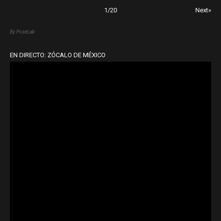
1
/
20
Next»
By PoseLab
EN DIRECTO: ZÓCALO DE MÉXICO