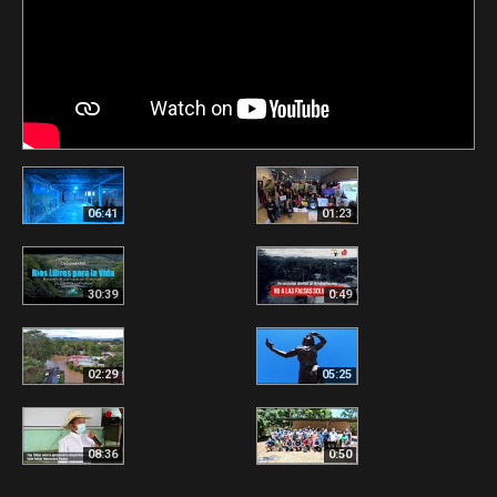
06:41
01:23
30:39
0:49
02:29
05:25
08:36
0:50