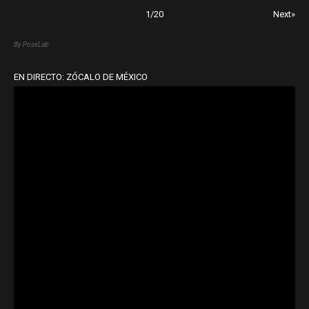
1
/
20
Next»
By PoseLab
EN DIRECTO: ZÓCALO DE MÉXICO