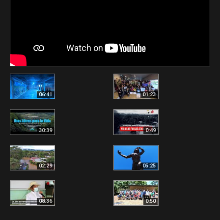
06:41
01:23
30:39
0:49
02:29
05:25
08:36
0:50