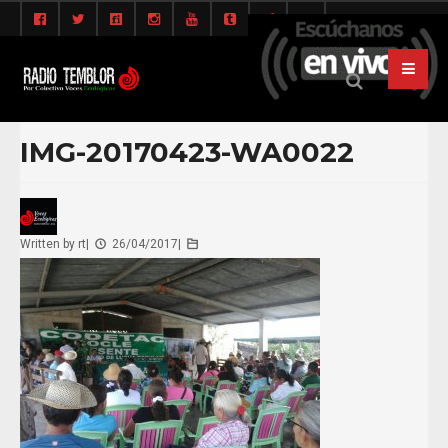
IMG-20170423-WA0022
Written by
rt
|
26/04/2017
|