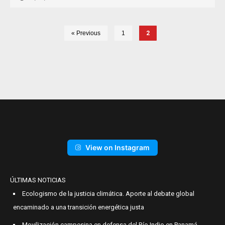
« Previous
1
2
View on Instagram
ÚLTIMAS NOTICIAS
Ecologismo de la justicia climática. Aporte al debate global
encaminado a una transición energética justa
Movilización campesina en defensa del Río Indio en Panamá