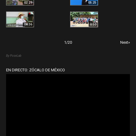
02:29
05:25
08:36
0:50
1
/
20
Next»
By PoseLab
EN DIRECTO: ZÓCALO DE MÉXICO