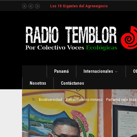
Los 10 Gigantes del Agronegocio
Panamá
Internacionales
O
Nosotrxs
Contáctanos
Biodiversidad
Extractivismo minero
Panamá vale más 