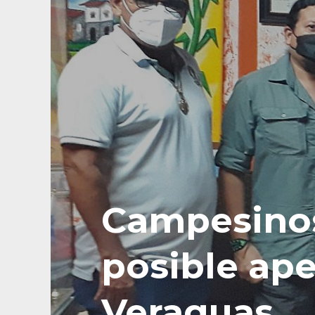
Campesinos 
posible ap
Veraguas