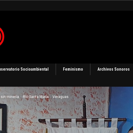
bservatorio Socioambiental
Feminismo
Archivos Sonoros
sin minería
Río Santa María
Veraguas