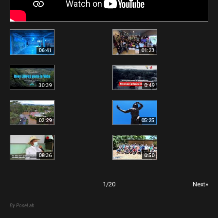
06:41
01:23
30:39
0:49
02:29
05:25
08:36
0:50
1
/
20
Next»
By PoseLab