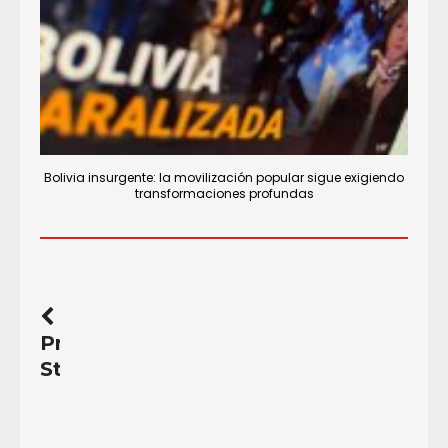
Bolivia insurgente: la movilización popular sigue exigiendo
transformaciones profundas
Previous
Story
Manual
para