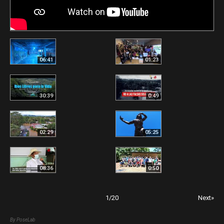
06:41
01:23
30:39
0:49
02:29
05:25
08:36
0:50
1
/
20
Next»
By PoseLab