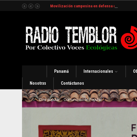
Movilización campesina en defensa del Río Indio
Panamá
Internacionales
O
Nosotrxs
Contáctanos
Cine popular
Comunicación Popular