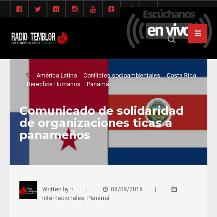
América Latina
Conflictos socioambientales
Costa Rica
Derechos Humanos
Panamá
Comunicado de solidaridad
de organizaciones ticas a
panameños
Written by
rt
|
08/09/2016
|
Internacionales
,
Panamá