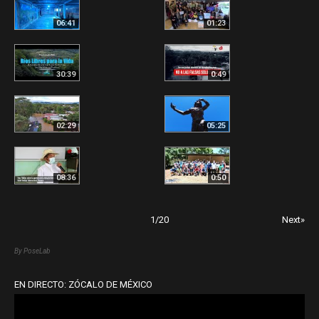
06:41
01:23
30:39
0:49
02:29
05:25
08:36
0:50
1
/
20
Next»
By PoseLab
EN DIRECTO: ZÓCALO DE MÉXICO