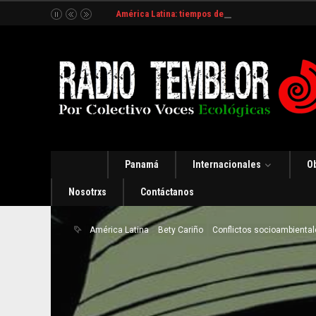
América Latina: tiempos de incertidumbre y organ
Panamá
Internacionales
O
Nosotrxs
Contáctanos
América Latina
Bety Cariño
Conflictos socioambienta