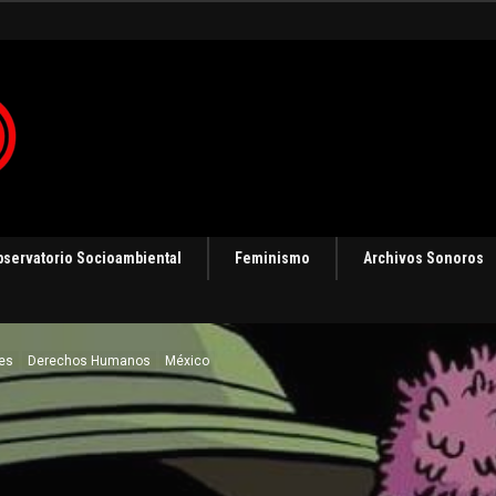
ización
bservatorio Socioambiental
Feminismo
Archivos Sonoros
les
Derechos Humanos
México