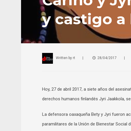
Cariño y Jy
y castigo a
Written by
rt
|
28/04/2017
|
Hoy, 27 de abril 2017, a siete años del asesi
derechos humanos finlandés Jyri Jaakkola, seg
La defensora oaxaqueña Bety y Jyri fueron ac
paramilitares de la Unión de Bienestar Social