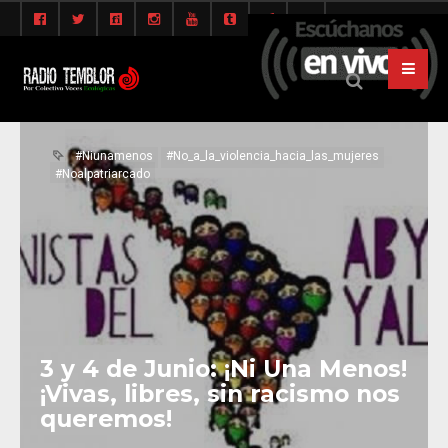
#Niunamenos
#No_a_la_violencia_hacia_las_mujeres
#Noalpatriarcado
3 y 4 de Junio: ¡Ni Una Menos!
¡Vivas, libres, sin racismo nos
queremos!