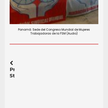
Panamá: Sede del Congreso Mundial de Mujeres
Trabajadoras de la FSM (Audio)
Previous
Story
“Los
Rebeldes”
asaltan
una