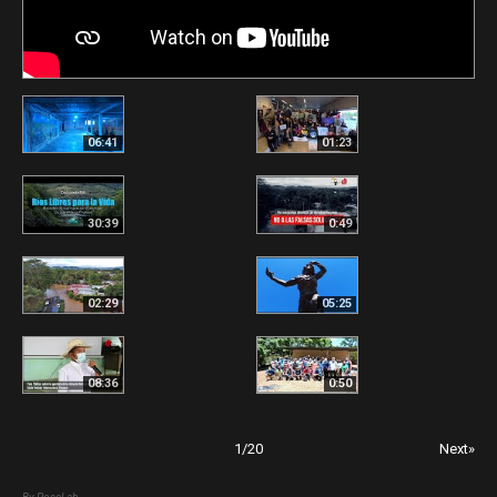
06:41
01:23
30:39
0:49
02:29
05:25
08:36
0:50
1
/
20
Next»