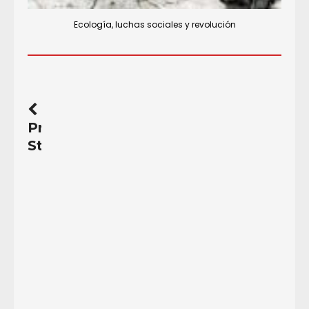
Ecología, luchas sociales y revolución
Previous
Story
El
Buen
Vivir
no
es
desarrollo,
ni
el
desarrollo