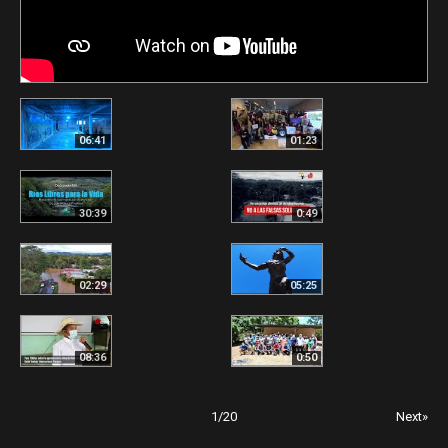
06:41
01:23
30:39
0:49
02:29
05:25
08:36
0:50
1
/
20
Next»