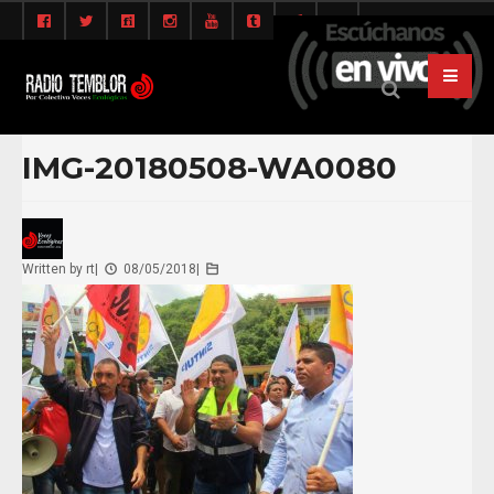
IMG-20180508-WA0080
Written by
rt
|
08/05/2018
|