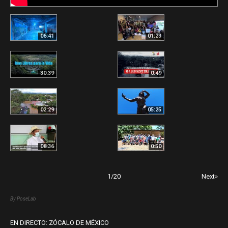
06:41
01:23
30:39
0:49
02:29
05:25
08:36
0:50
1
/
20
Next»
By PoseLab
EN DIRECTO: ZÓCALO DE MÉXICO