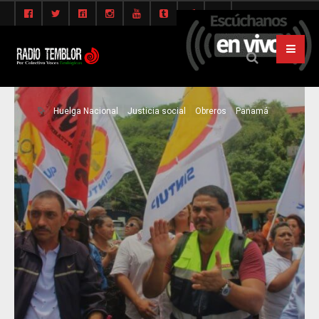
Huelga Nacional
Justicia social
Obreros
Panamá