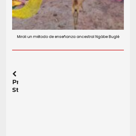
Miroli un método de enseñanza ancestral Ngäbe Buglé
Previous
Story
“Los
Rebeldes”
asaltan
una
galería