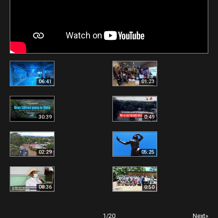
06:41
01:23
30:39
0:49
02:29
05:25
08:36
0:50
1
/
20
Next»