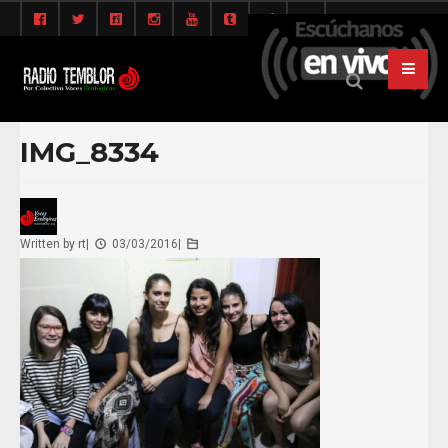
IMG_8334
Written by
rt
|
03/03/2016
|