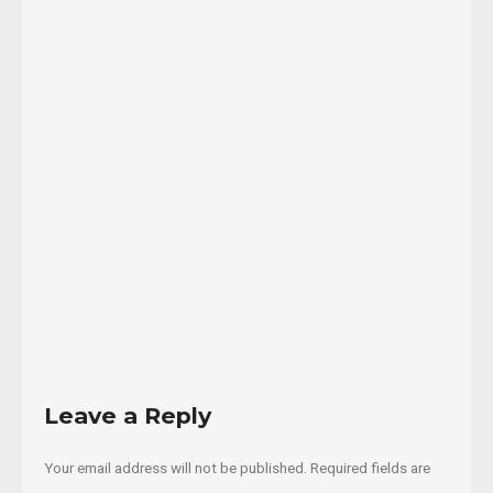
demanda
por
el
cese
de
proyectos
...
10/09/2013
Read
More
Leave a Reply
Your email address will not be published.
Required fields are