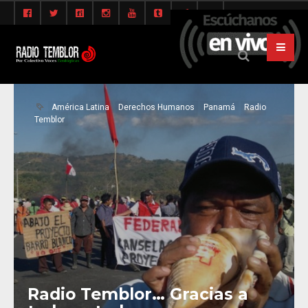
América Latina
Derechos Humanos
Panamá
Radio
Temblor
Radio Temblor… Gracias a