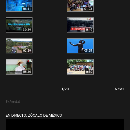
06:41
01:23
30:39
0:49
02:29
05:25
08:36
0:50
1
/
20
Next»
By PoseLab
EN DIRECTO: ZÓCALO DE MÉXICO