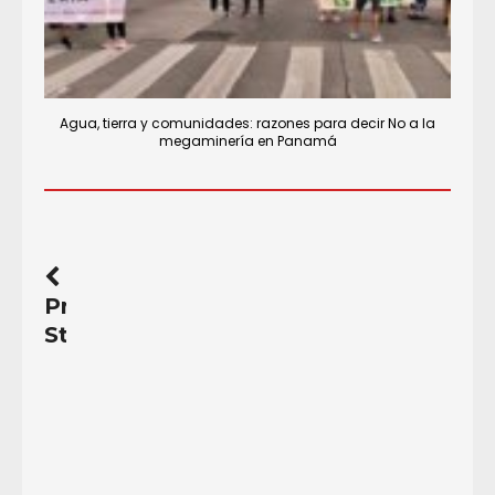
Agua, tierra y comunidades: razones para decir No a la
megaminería en Panamá
Previous
Story
Apoyanos
para
apoyar
la
justicia