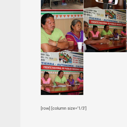
[row] [column size=’1/3′]