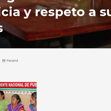
icia y respeto a s
s
Panamá