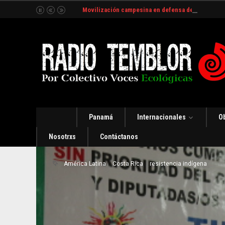
Movilización campesina en defensa del Río Indio
Panamá
Internacionales
O
Nosotrxs
Contáctanos
América Latina
Costa Rica
resistencia indígena