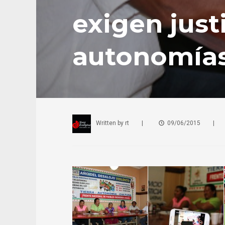
exigen just
autonomía
Written by
rt
|
09/06/2015
|