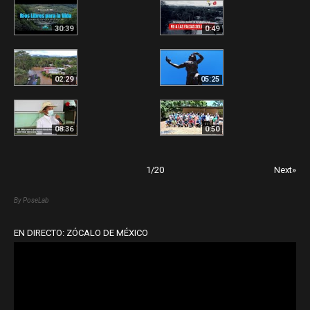
30:39
0:49
02:29
05:25
08:36
0:50
1
/
20
Next»
By PoseLab
EN DIRECTO: ZÓCALO DE MÉXICO