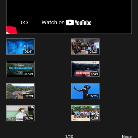
06:41
01:23
30:39
0:49
02:29
05:25
08:36
0:50
1
/
20
Next»