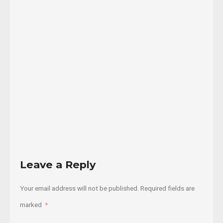
tienden
a
monopolizar
los
...
24/07/2018
Read
More
Leave a Reply
Your email address will not be published.
Required fields are
marked
*