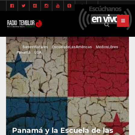
BasesMilitares
EscueladeLasAméricas
MediosLibres
Panamá
USA
Panamá y la Escuela de las