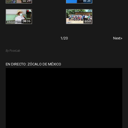
02:29
05:25
08:36
0:50
1
/
20
Next»
By PoseLab
EN DIRECTO: ZÓCALO DE MÉXICO