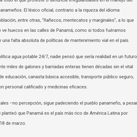
a todo el que proteste o denuncie irregularidades en el manejo del
ameños. El léxico oficial, contrario a la riqueza del idioma
blación, entre otras, “ñañecos, mentecatos y marginales”, a lo que
no ve huecos en las calles de Panamá, como si todos fuéramos
una falta absoluta de políticas de mantenimiento vial en el país.
tica agua potable 24/7, nadie pensó que sería realidad en un futuro
e miles de galones y barriadas enteras tienen décadas sin el vital
 de educación, canasta básica accesible, transporte público seguro,
n personal calificado y medicinas eficaces.
eales –no percepción, sigue padeciendo el pueblo panameño, a pesa
) planteó que Panamá es el país más rico de América Latina por
 18 de marzo.