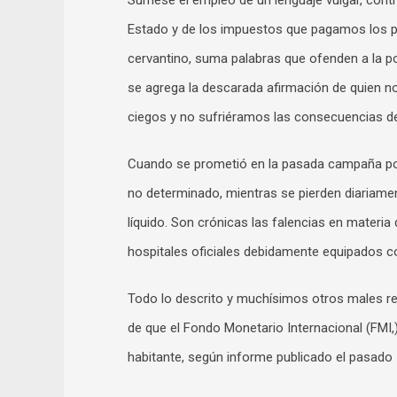
Súmese el empleo de un lenguaje vulgar, contr
Estado y de los impuestos que pagamos los pan
cervantino, suma palabras que ofenden a la po
se agrega la descarada afirmación de quien 
ciegos y no sufriéramos las consecuencias de 
Cuando se prometió en la pasada campaña polí
no determinado, mientras se pierden diariament
líquido. Son crónicas las falencias en materia
hospitales oficiales debidamente equipados co
Todo lo descrito y muchísimos otros males r
de que el Fondo Monetario Internacional (FMI,
habitante, según informe publicado el pasado