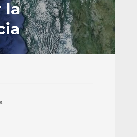
 la
cia
ta