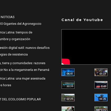
 NOTICIAS
Canal de Youtube
10 Gigantes del Agronegocio
ica Latina: tiempos de
dumbre y organización
esión digital sutil: nuevos desafíos
egias de resistencia
, tierra y comunidades: razones
cir No a la megaminería en Panamá
06:41
01:23
ica Latina: una mujer asesinada
s horas
30:39
0:49
02:29
05:25
T DEL ECOLOGIMO POPULAR