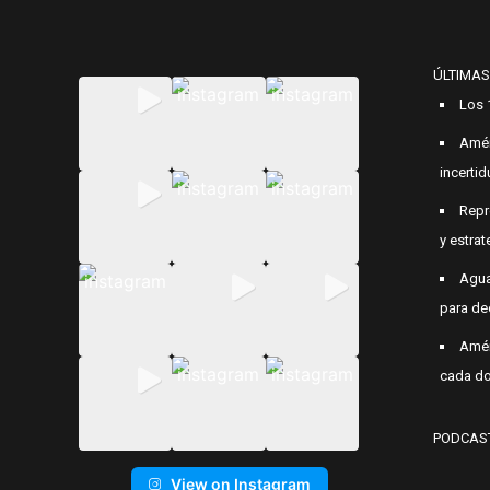
ÚLTIMAS
Los 
Amér
incerti
Repr
y estrat
Agua
para de
Amér
cada do
PODCAS
View on Instagram