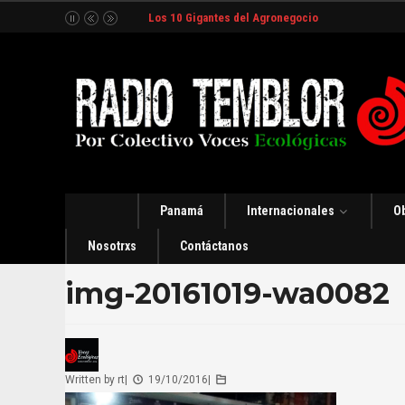
Los 10 Gigantes del Agronegocio
Panamá
Internacionales
O
Nosotrxs
Contáctanos
img-20161019-wa0082
Written by
rt
|
19/10/2016
|