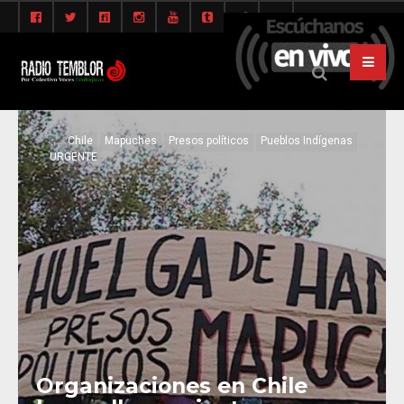
Chile
Mapuches
Presos políticos
Pueblos Indígenas
URGENTE
Organizaciones en Chile