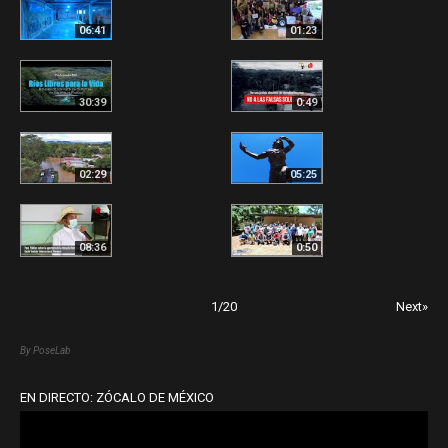
06:41
01:23
30:39
0:49
02:29
05:25
08:36
0:50
1
/
20
Next»
By PoseLab
EN DIRECTO: ZÓCALO DE MÉXICO