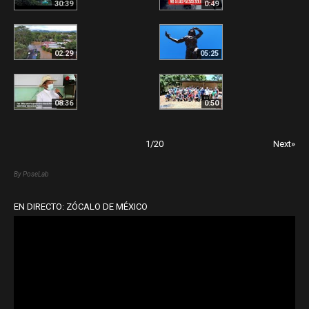
30:39
0:49
02:29
05:25
08:36
0:50
1
/
20
Next»
By PoseLab
EN DIRECTO: ZÓCALO DE MÉXICO