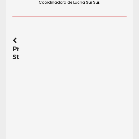
Coordinadora de Lucha Sur Sur.
Previous
Story
Hasta
luego,
fraternal
amigo
y
compañero
Alfredo
Berrocal
Arosemena