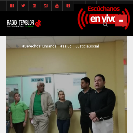
#DerechosHumanos
#salud
JusticiaSocial