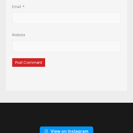
Email
*
Website
View on Instagram