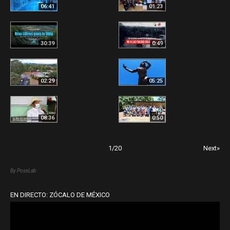
06:41
01:23
30:39
0:49
02:29
05:25
08:36
0:50
1
/
20
Next»
By PoseLab
EN DIRECTO: ZÓCALO DE MÉXICO