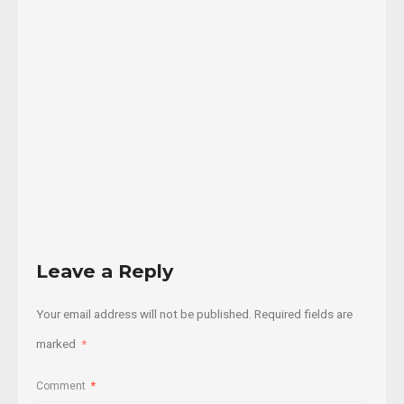
infante
Kuna,
de
...
09/01/2018
Read
More
Leave a Reply
Your email address will not be published.
Required fields are
marked
*
Comment
*