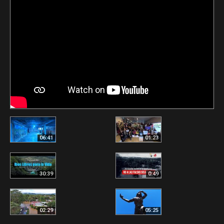
06:41
01:23
30:39
0:49
02:29
05:25