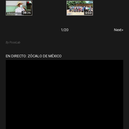
08:36
0:50
1
/
20
Next»
By PoseLab
EN DIRECTO: ZÓCALO DE MÉXICO