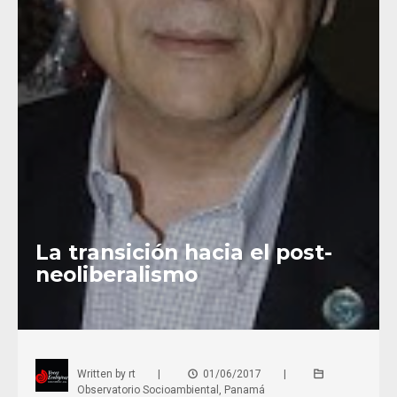
La transición hacia el post-
neoliberalismo
Written by
rt
|
01/06/2017
|
Observatorio Socioambiental
,
Panamá