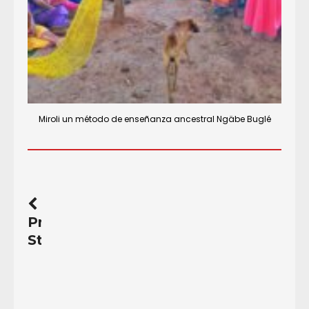
Miroli un método de enseñanza ancestral Ngäbe Buglé
Previous
Story
Noriega
y
la