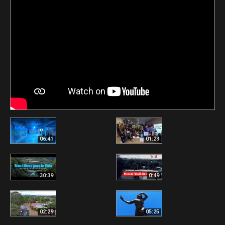
06:41
01:23
30:39
0:49
02:29
05:25