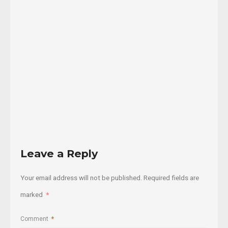
histórico
Acuerdo
de
...
02/06/2017
Read
More
Leave a Reply
Your email address will not be published.
Required fields are
marked
*
Comment
*