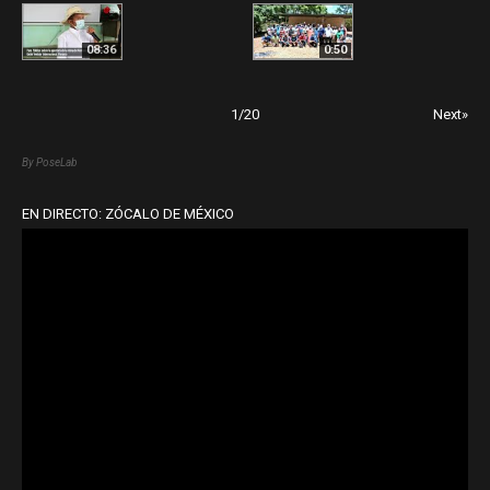
08:36
0:50
1
/
20
Next»
By PoseLab
EN DIRECTO: ZÓCALO DE MÉXICO