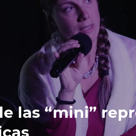
e las “mini” rep
icas