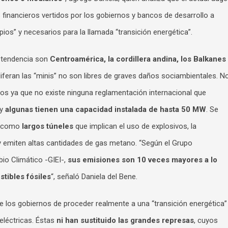
s financieros vertidos por los gobiernos y bancos de desarrollo a
ios” y necesarios para la llamada “transición energética”.
 tendencia son
Centroamérica, la cordillera andina, los Balkanes
oliferan las “minis” no son libres de graves daños sociambientales. N
s ya que no existe ninguna reglamentación internacional que
 y
algunas tienen una capacidad instalada de hasta 50 MW
. Se
s como
largos túneles
que implican el uso de explosivos, la
y emiten altas cantidades de gas metano. “Según el Grupo
io Climático -GIEI-,
sus emisiones son 10 veces mayores a lo
tibles fósiles
“, señaló Daniela del Bene.
de los gobiernos de proceder realmente a una “transición energética”
oeléctricas. Éstas
ni han sustituido las grandes represas
, cuyos