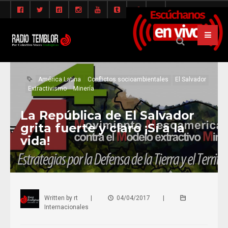
América Latina
Conflictos socioambientales
El Salvador
Extractivismo
Minería
La República de El Salvador
grita fuerte y claro ¡Sí a la
vida!
Written by
rt
|
04/04/2017
|
Internacionales