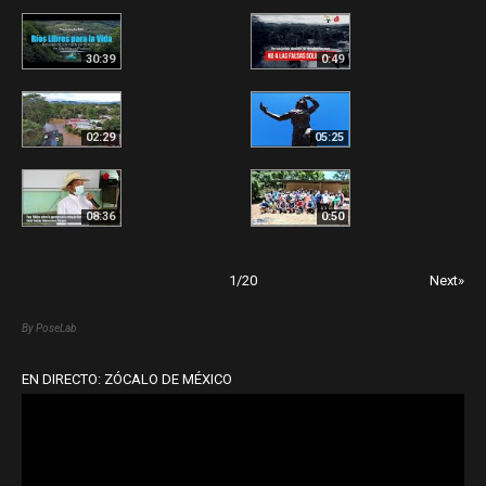
30:39
0:49
02:29
05:25
08:36
0:50
1
/
20
Next»
By PoseLab
EN DIRECTO: ZÓCALO DE MÉXICO