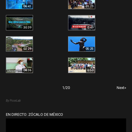
06:41
01:23
30:39
0:49
02:29
05:25
08:36
0:50
1
/
20
Next»
By PoseLab
EN DIRECTO: ZÓCALO DE MÉXICO