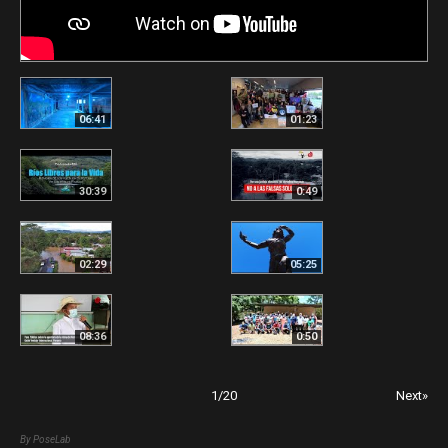
06:41
01:23
30:39
0:49
02:29
05:25
08:36
0:50
1
/
20
Next»
By PoseLab