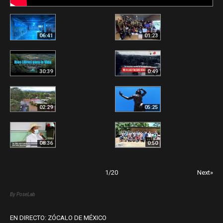
06:41
01:23
30:39
0:49
02:29
05:25
08:36
0:50
1
/
20
Next»
By PoseLab
EN DIRECTO: ZÓCALO DE MÉXICO