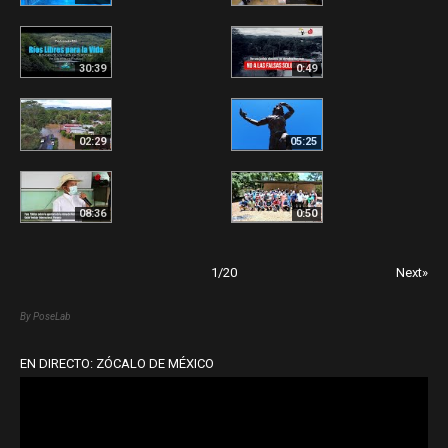
30:39
0:49
02:29
05:25
08:36
0:50
1
/
20
Next»
By PoseLab
EN DIRECTO: ZÓCALO DE MÉXICO