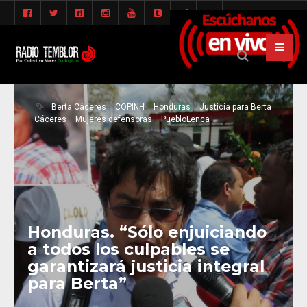
Berta Cáceres
COPINH
Honduras
Justicia para Berta
Cáceres
Mujeres defensoras
PuebloLenca
Honduras. “Sólo enjuiciando
a todos los culpables se
garantizará justicia integral
para Berta”