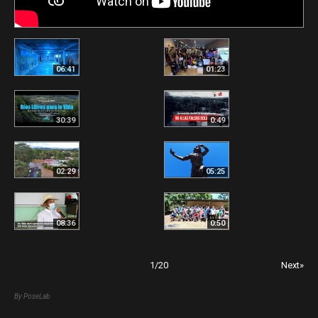
06:41
01:23
30:39
0:49
02:29
05:25
08:36
0:50
1
/
20
Next»
By PoseLab