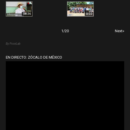
08:36
0:50
1
/
20
Next»
By PoseLab
EN DIRECTO: ZÓCALO DE MÉXICO