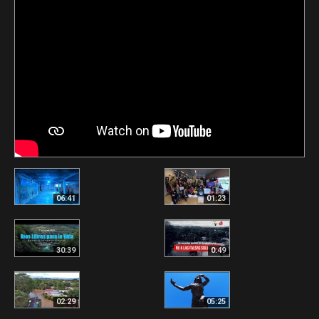
06:41
01:23
30:39
0:49
02:29
05:25