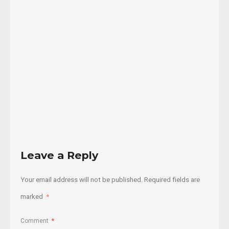
TRASCENDIÓ
Y
SE
...
29/07/2016
Read
More
Leave a Reply
Your email address will not be published.
Required fields are
marked
*
Comment
*