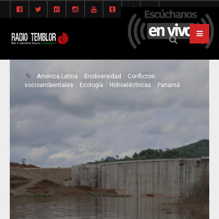
América Latina
Biodiversidad
Conflictos
socioambientales
Ecología
Hidroeléctricas
Panamá