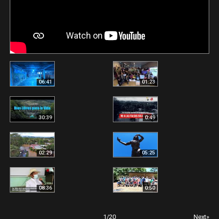
06:41
01:23
30:39
0:49
02:29
05:25
08:36
0:50
1
/
20
Next»