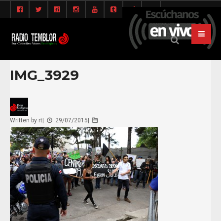
IMG_3929
Written by
rt
|
29/07/2015
|