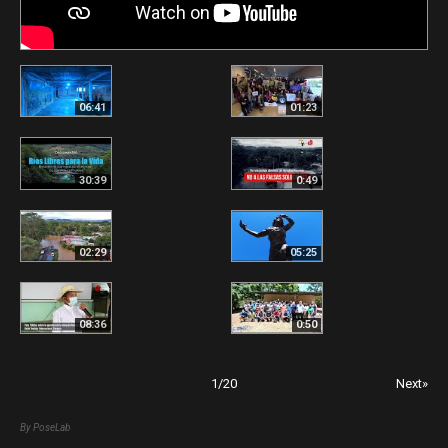
06:41
01:23
30:39
0:49
02:29
05:25
08:36
0:50
1
/
20
Next»
By PoseLab