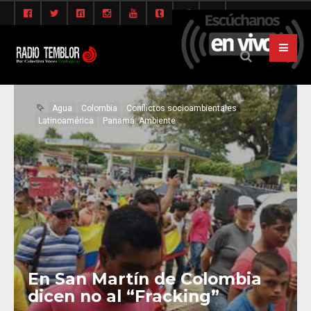
Agua
Colombia
Conflictos socioambientales
Latinoamérica
Panamá. Ambiente
En San Martín de Colombia
dicen no al “Fracking”