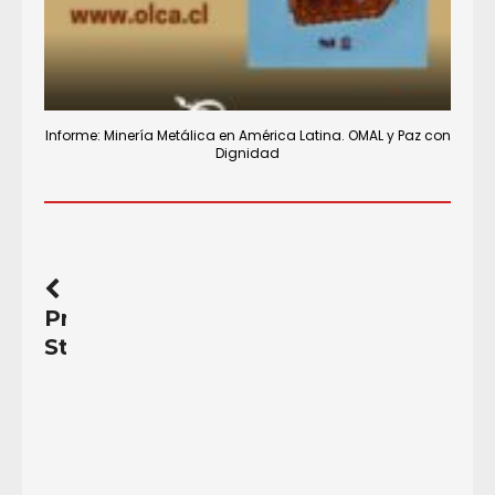
Informe: Minería Metálica en América Latina. OMAL y Paz con
Dignidad
Previous
Story
Caravana
contra
la
represión